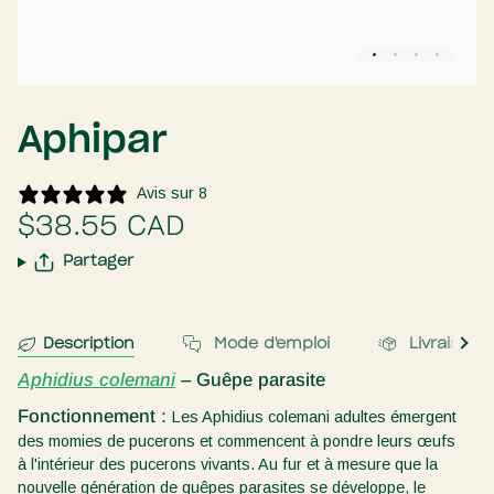
Aphipar
Avis sur 8
$38.55 CAD
Partager
Tout 
Description
Mode d'emploi
Livraison
Aphidius colemani
– Guêpe parasite
Fonctionnement :
Les Aphidius colemani adultes émergent
des momies de pucerons et commencent à pondre leurs œufs
à l'intérieur des pucerons vivants. Au fur et à mesure que la
nouvelle génération de guêpes parasites se développe, le