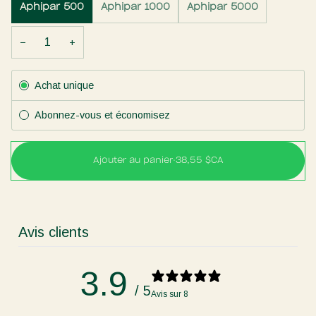
Aphipar 500
Aphipar 1000
Aphipar 5000
−
+
Abonnement
Achat unique
Abonnez-vous et économisez
Ajouter au panier
•
38,55 $CA
Avis clients
3.9
/ 5
Avis sur 8