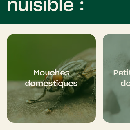
nuisible :
Mouches
Pet
domestiques
d