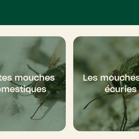
ites mouches
Les mouches
omestiques
écuries