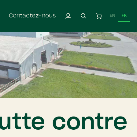
EN
FR
Contactez-nous
Mon
Rechercher
Panier
compte
lutte contre