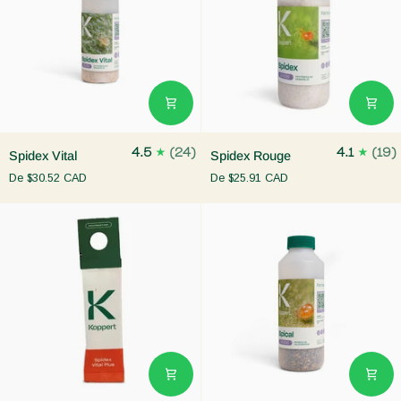
Spidex
Spidex
4.5
(24)
4.1
(19)
Spidex Vital
Spidex Rouge
Vital
Rouge
De
$30.52 CAD
De
$25.91 CAD