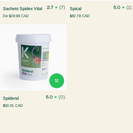
Sachets
Spical
2.7
(7)
5.0
(1)
Sachets Spidex Vital
Spical
Spidex
De
$39.99 CAD
$82.78 CAD
Vital
Spidend
5.0
(0)
Spidend
$93.01 CAD